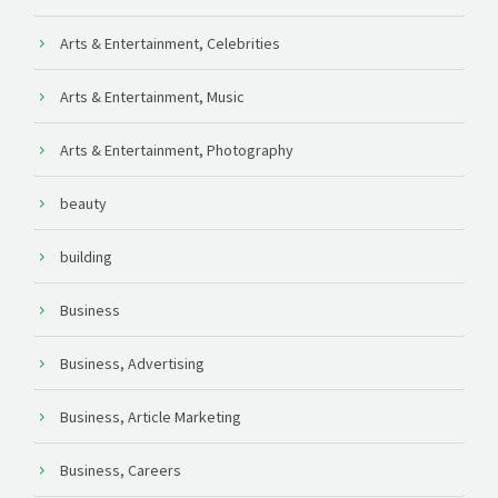
Arts & Entertainment, Celebrities
Arts & Entertainment, Music
Arts & Entertainment, Photography
beauty
building
Business
Business, Advertising
Business, Article Marketing
Business, Careers