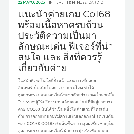
22 MAYO, 2025
IN
HEALTH & FITNESS, CARDIO
แนะนำค่ายเกม Co168
พร้อมเนื้อหาครบถ้วน
ประวัติความเป็นมา
ลักษณะเด่น ฟีเจอร์ที่น่า
สนใจ และ สิ่งที่ควรรู้
เกี่ยวกับค่าย
ในสมัยที่เทคโนโลยีล้ำหน้าและการเชื่อมต่อ
อินเทอร์เน็ตเติบโตอย่างก้าวกระโดด ทำให้
อุตสาหกรรมเกมออนไลน์ขยายตัวอย่างรวดเร็วมากขึ้น
ในบรรดาผู้ให้บริการเกมสล็อตออนไลน์ที่มีอยู่มากมาย
ค่าย CO168 นับได้ว่าเป็นหนึ่งในค่ายเกมที่โดดเด่น
ด้วยการออกแบบเกมที่มีความเป็นเอกลักษณ์ จุดเริ่มต้น
ของ CO168 CO168เริ่มต้นขึ้นจากกลุ่มผู้เชี่ยวชาญใน
อุตสาหกรรมเกมออนไลน์ ด้วยการมุ่งเน้นพัฒนาเกม