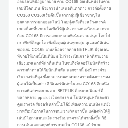
ออนไลน์ที่มีอยู่มากมาย ค่าย CO168 ถือเป็นหนึ่งในค่าย
เกมที่โดดเด่น ด้วยการนำเสนอที่แตกต่าง การก่อตั้งค่าย
CO168 CO168เริ่มต้นขึ้นจากกลุ่มผู้เชี่ยวชาญใน
อุตสาหกรรมเกมออนไลน์ โดยมุ่งหวังที่จะสร้างสรรค์
เกมสล็อตที่น่าสนใจเพื่อให้ผู้เล่น อย่างต่อเนื่องและครบ
ถ้วน CO168 มีการออกแบบเกมที่เน้นความสนุก โดยใช้
กราฟิกที่ดึงดูดใจ เพื่อดึงดูดผู้เล่นทุกกลุ่ม คุณสมบัติเด่น
ของเกม CO168 เกมสล็อตจากค่าย BETFLIK มีจุดเด่น
ที่ช่วยให้เกมนี้เป็นที่นิยม ไม่ว่าจะเป็นกราฟิกที่สวยงาม
เสียงเอฟเฟกต์ที่น่าตื่นเต้น ไปจนถึงฟีเจอร์โบนัสที่สร้าง
ความท้าทายให้กับนักเดิมพัน นอกจากนี้ ยังมี การจ่าย
เงินรางวัลที่สูง ซึ่งสามารถตอบสนองความต้องการของ
ผู้เล่นได้เป็นอย่างดี ฟีเจอร์พิเศษในเกม CO168 อีกหนึ่ง
ความพิเศษของเกมจาก BETFLIK คือระบบฟีเจอร์ที่
หลากหลาย pp slot เว็บตรง เช่น โบนัสหมุนฟรีและตัว
คูณรางวัล ฟีเจอร์เหล่านี้ไม่ได้มีเพียงความบันเทิง แต่ยัง
มาพร้อมโอกาสในการชนะรางวัลมากขึ้น แต่ยังทำให้ผู้
เล่นมีโอกาสชนะเงินรางวัลมหาศาลได้มากยิ่งขึ้น วิธี
การเล่นและกลยุทธ์การชนะใน CO168 แม้ว่าเกม