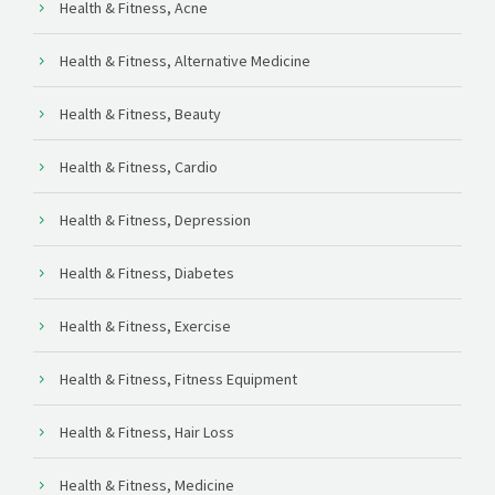
Health & Fitness, Acne
Health & Fitness, Alternative Medicine
Health & Fitness, Beauty
Health & Fitness, Cardio
Health & Fitness, Depression
Health & Fitness, Diabetes
Health & Fitness, Exercise
Health & Fitness, Fitness Equipment
Health & Fitness, Hair Loss
Health & Fitness, Medicine