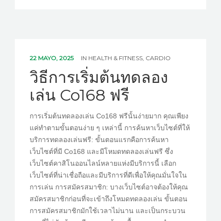
22 MAYO, 2025
IN
HEALTH & FITNESS, CARDIO
วิธีการเริ่มต้นทดลอง
เล่น Co168 ฟรี
การเริ่มต้นทดลองเล่น Co168 ฟรีนั้นง่ายมาก คุณเพียง
แค่ทำตามขั้นตอนง่าย ๆ เหล่านี้ การค้นหาเว็บไซต์ที่ให้
บริการทดลองเล่นฟรี: ขั้นตอนแรกคือการค้นหา
เว็บไซต์ที่มี Co168 และมีโหมดทดลองเล่นฟรี ซึ่ง
เว็บไซต์คาสิโนออนไลน์หลายแห่งมีบริการนี้ เลือก
เว็บไซต์ที่น่าเชื่อถือและมีบริการที่ดีเพื่อให้คุณมั่นใจใน
การเล่น การสมัครสมาชิก: บางเว็บไซต์อาจต้องให้คุณ
สมัครสมาชิกก่อนที่จะเข้าถึงโหมดทดลองเล่น ขั้นตอน
การสมัครสมาชิกมักใช้เวลาไม่นาน และเป็นกระบวน