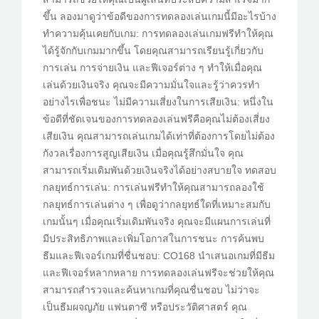
ขึ้น ลองมาดูว่าข้อดีของการทดลองเล่นเกมนี้มีอะไรบ้าง
ทำความคุ้นเคยกับเกม: การทดลองเล่นเกมฟรีทำให้คุณ
ได้รู้จักกับเกมมากขึ้น โดยคุณสามารถเรียนรู้เกี่ยวกับ
การเล่น การจ่ายเงิน และฟีเจอร์ต่าง ๆ ทำให้เมื่อคุณ
เล่นด้วยเงินจริง คุณจะมีความมั่นใจและรู้ว่าควรทำ
อย่างไรเพื่อชนะ ไม่มีความเสี่ยงในการเสียเงิน: หนึ่งใน
ข้อดีที่ชัดเจนของการทดลองเล่นฟรีคือคุณไม่ต้องเสี่ยง
เสียเงิน คุณสามารถเล่นเกมได้เท่าที่ต้องการโดยไม่ต้อง
กังวลเรื่องการสูญเสียเงิน เมื่อคุณรู้สึกมั่นใจ คุณ
สามารถเริ่มเดิมพันด้วยเงินจริงได้อย่างสบายใจ ทดสอบ
กลยุทธ์การเล่น: การเล่นฟรีทำให้คุณสามารถลองใช้
กลยุทธ์การเล่นต่าง ๆ เพื่อดูว่ากลยุทธ์ใดที่เหมาะสมกับ
เกมนั้นๆ เมื่อคุณเริ่มเดิมพันจริง คุณจะมีแผนการเล่นที่
มีประสิทธิภาพและเพิ่มโอกาสในการชนะ การค้นพบ
ธีมและฟีเจอร์เกมที่ชื่นชอบ: CO168 นำเสนอเกมที่มีธีม
และฟีเจอร์หลากหลาย การทดลองเล่นฟรีจะช่วยให้คุณ
สามารถสำรวจและค้นหาเกมที่คุณชื่นชอบ ไม่ว่าจะ
เป็นธีมผจญภัย แฟนตาซี หรือประวัติศาสตร์ คุณ