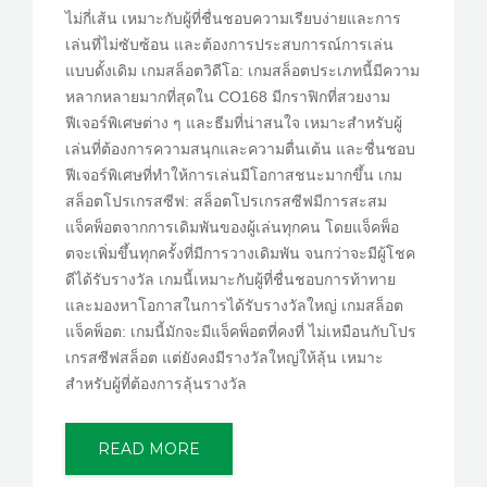
ไม่กี่เส้น เหมาะกับผู้ที่ชื่นชอบความเรียบง่ายและการ
เล่นที่ไม่ซับซ้อน และต้องการประสบการณ์การเล่น
แบบดั้งเดิม เกมสล็อตวิดีโอ: เกมสล็อตประเภทนี้มีความ
หลากหลายมากที่สุดใน CO168 มีกราฟิกที่สวยงาม
ฟีเจอร์พิเศษต่าง ๆ และธีมที่น่าสนใจ เหมาะสำหรับผู้
เล่นที่ต้องการความสนุกและความตื่นเต้น และชื่นชอบ
ฟีเจอร์พิเศษที่ทำให้การเล่นมีโอกาสชนะมากขึ้น เกม
สล็อตโปรเกรสซีฟ: สล็อตโปรเกรสซีฟมีการสะสม
แจ็คพ็อตจากการเดิมพันของผู้เล่นทุกคน โดยแจ็คพ็อ
ตจะเพิ่มขึ้นทุกครั้งที่มีการวางเดิมพัน จนกว่าจะมีผู้โชค
ดีได้รับรางวัล เกมนี้เหมาะกับผู้ที่ชื่นชอบการท้าทาย
และมองหาโอกาสในการได้รับรางวัลใหญ่ เกมสล็อต
แจ็คพ็อต: เกมนี้มักจะมีแจ็คพ็อตที่คงที่ ไม่เหมือนกับโปร
เกรสซีฟสล็อต แต่ยังคงมีรางวัลใหญ่ให้ลุ้น เหมาะ
สำหรับผู้ที่ต้องการลุ้นรางวัล
READ MORE