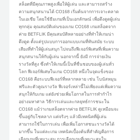
สล็อตที่มีคุณภาพสูงเพื่อให้ผู้เล่น และสามารถสร้าง
ความสนุกสนานได้ CO168 เริ่มต้นจากการเจาะตลาด
ในเอเชีย โดยใช้ธีมเกมที่เป็นเอกลักษณ์ เพื่อดึงดูดผู้เล่น
ทุกกลุ่ม คุณสมบัติเด่นของเกม CO168 เกมสล็อตจาก
ค่าย BETFLIK มีคุณสมบัติหลายอย่างที่ทำให้เกมน่า
ดึงดูด ตั้งแต่รูปแบบการออกแบบเกมที่ทันสมัย ระบบ
เสียงที่ทำให้ผู้เล่นสนุก ไปจนถึงฟีเจอร์พิเศษที่เพิ่มความ
สนุกสนานให้กับผู้เล่น นอกจากนี้ ยังมี การจ่ายเงิน
รางวัลที่สูง ซึ่งทำให้เกมนี้เป็นที่ชื่นชอบของผู้เล่นทั่ว
โลก ฟีเจอร์พิเศษในเกม CO168 หนึ่งในจุดแข็งของ
CO168 คือระบบฟีเจอร์ที่หลากหลาย เช่น โบนัสหมุน
ฟรีและตัวคูณรางวัล ฟีเจอร์เหล่านี้ไม่เพียงแค่เพิ่มความ
สนุกให้กับเกม แต่ยังช่วยเพิ่มโอกาสในการทำกำไร
อย่างมหาศาล วิธีการเล่นและกลยุทธ์การชนะใน
CO168 แม้ว่าเกมสล็อตจากค่าย BETFLIK ดูเหมือนจะ
ขึ้นอยู่กับโชคลาภ แต่จริงๆ แล้วมีเทคนิคที่ผู้เล่น
สามารถใช้ในการเล่น เพื่อเพิ่มโอกาสชนะรางวัลได้
มากขึ้น ในแต่ละเกม เทคนิคเบื้องต้นที่สำคัญคือการ
เลือกเกมที่เหมาะสม การเลือกเกมที่เหมาะสมใน