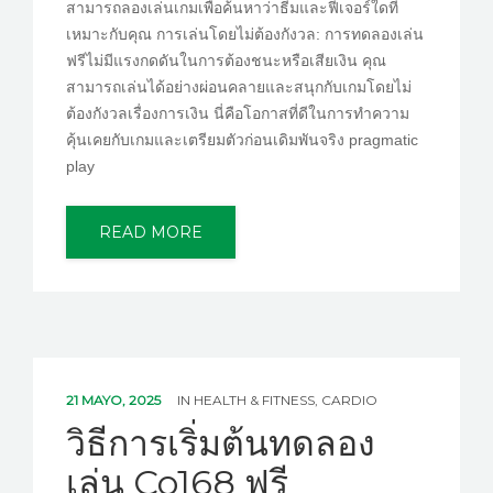
สามารถลองเล่นเกมเพื่อค้นหาว่าธีมและฟีเจอร์ใดที่
เหมาะกับคุณ การเล่นโดยไม่ต้องกังวล: การทดลองเล่น
ฟรีไม่มีแรงกดดันในการต้องชนะหรือเสียเงิน คุณ
สามารถเล่นได้อย่างผ่อนคลายและสนุกกับเกมโดยไม่
ต้องกังวลเรื่องการเงิน นี่คือโอกาสที่ดีในการทำความ
คุ้นเคยกับเกมและเตรียมตัวก่อนเดิมพันจริง pragmatic
play
READ MORE
21 MAYO, 2025
IN
HEALTH & FITNESS, CARDIO
วิธีการเริ่มต้นทดลอง
เล่น Co168 ฟรี