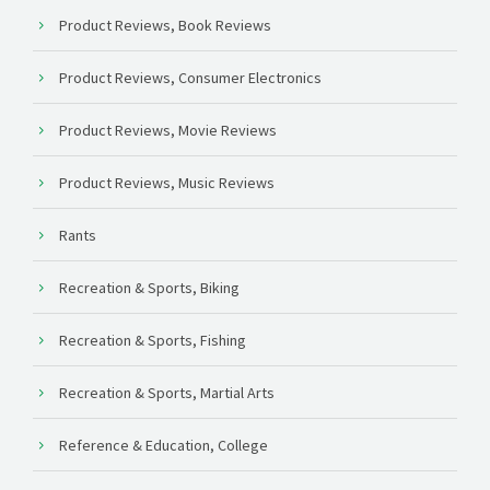
Product Reviews, Book Reviews
Product Reviews, Consumer Electronics
Product Reviews, Movie Reviews
Product Reviews, Music Reviews
Rants
Recreation & Sports, Biking
Recreation & Sports, Fishing
Recreation & Sports, Martial Arts
Reference & Education, College