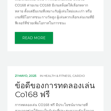
CO168 ค่ายเกม CO168 มีเกมสล็อตให้เลือกหลาก
หลาย ตั้งแต่ธีมเกมที่เหมาะกับผู้เล่นใหม่และเก่า หรือ
เกมที่มีโอกาสชนะรางวัลสูง ผู้เล่นควรเลือกเล่นเกมที่มี
ฟีเจอร์ที่ช่วยเพิ่มโอกาสในการชนะ
READ MORE
21 MAYO, 2025
IN
HEALTH & FITNESS, CARDIO
ข้อดีของการทดลองเล่น
Co168 ฟรี
การทดลองเล่น CO168 ฟรี มีประโยชน์มากมายที่
สามารถช่วยให้คุณเป็นผู้เล่นที่ประสบความสำเร็จมาก