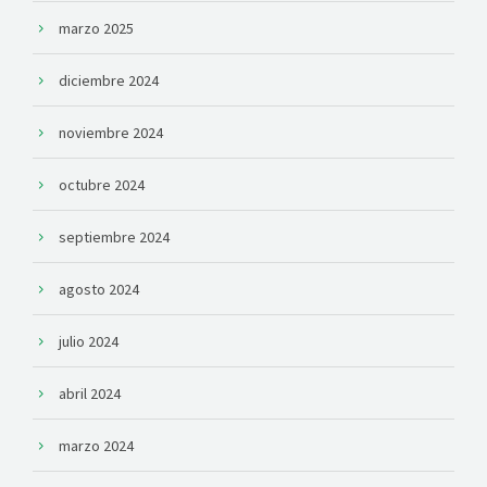
marzo 2025
diciembre 2024
noviembre 2024
octubre 2024
septiembre 2024
agosto 2024
julio 2024
abril 2024
marzo 2024