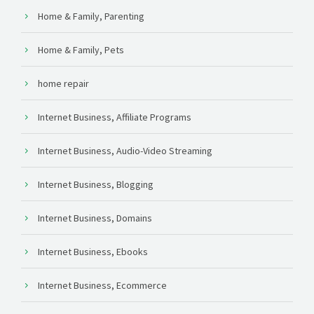
Home & Family, Parenting
Home & Family, Pets
home repair
Internet Business, Affiliate Programs
Internet Business, Audio-Video Streaming
Internet Business, Blogging
Internet Business, Domains
Internet Business, Ebooks
Internet Business, Ecommerce