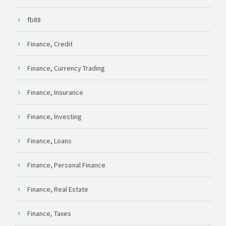
fb88
Finance, Credit
Finance, Currency Trading
Finance, Insurance
Finance, Investing
Finance, Loans
Finance, Personal Finance
Finance, Real Estate
Finance, Taxes