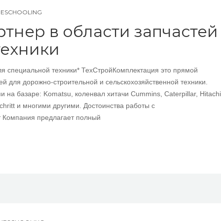
MESCHOOLING
тнер в области запчастей
техники
ля специальной техники* ТехСтройКомплектация это прямой
ей для дорожно-строительной и сельскохозяйственной техники.
а базаре: Komatsu, коленвал хитачи Cummins, Caterpillar, Hitachi
tschritt и многими другими. Достоинства работы с
т Компания предлагает полный