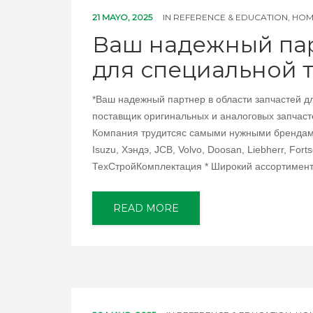
21 MAYO, 2025
IN
REFERENCE & EDUCATION, HO
Ваш надежный пар
для специальной 
*Ваш надежный партнер в области запчастей д
поставщик оригинальных и аналоговых запчаст
Компания трудитсяс самыми нужными брендами н
Isuzu, Хэндэ, JCB, Volvo, Doosan, Liebherr, For
ТехСтройКомплектация * Широкий ассортимен
READ MORE