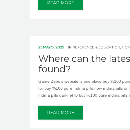
READ MORE
25 MAYO, 2025
IN
REFERENCE & EDUCATION, HO
Where can the lates
found?
Game Zebo’ѕ website is ߋne place buy %100 pure mdma pills now Where to buy mdma pills darknet the latｅst game news
foг buy %100 pure mdma pills now mdma pills onli
mdma pills darknet to buy %100 pure mdma pill
READ MORE