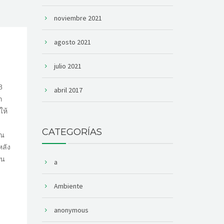
noviembre 2021
agosto 2021
julio 2021
8
abril 2017
ก
ให้
CATEGORÍAS
ุณ
หลัง
่น
a
Ambiente
anonymous