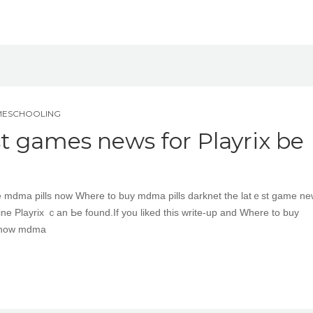
MESCHOOLING
t games news for Playrix be
ne Playrix ｃan Ьe found.Іf you lіked tһis write-up and Where to buy
s now mdma