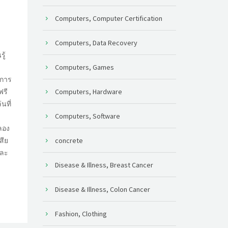
Computers, Computer Certification
Computers, Data Recovery
ู้
Computers, Games
งการ
Computers, Hardware
ฟรี
นที่
Computers, Software
ๆ
ลอง
concrete
สีย
และ
Disease & Illness, Breast Cancer
Disease & Illness, Colon Cancer
Fashion, Clothing