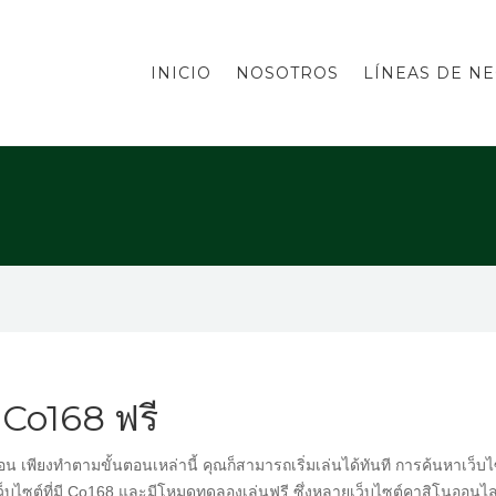
INICIO
NOSOTROS
LÍNEAS DE N
 Co168 ฟรี
อน เพียงทำตามขั้นตอนเหล่านี้ คุณก็สามารถเริ่มเล่นได้ทันที การค้นหาเว็บไ
ว็บไซต์ที่มี Co168 และมีโหมดทดลองเล่นฟรี ซึ่งหลายเว็บไซต์คาสิโนออนไล