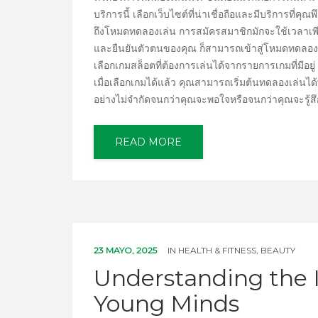
บริการนี้ เลือกเว็บไซต์ที่น่าเชื่อถือและมีบริการที่
ถึงโหมดทดลองเล่น การสมัครสมาชิกมักจะใช้เวลาเพียง
และยืนยันตัวตนของคุณ ก็สามารถเข้าสู่โหมดทดลองเล่
เลือกเกมสล็อตที่ต้องการเล่นได้จากรายการเกมที่มีอยู
เมื่อเลือกเกมได้แล้ว คุณสามารถเริ่มต้นทดลองเล่นได
อย่างไม่จำกัดจนกว่าคุณจะพอใจหรือจนกว่าคุณจะรู้สึกพ
READ MORE
23 MAYO, 2025
IN
HEALTH & FITNESS, BEAUTY
Understanding the I
Young Minds