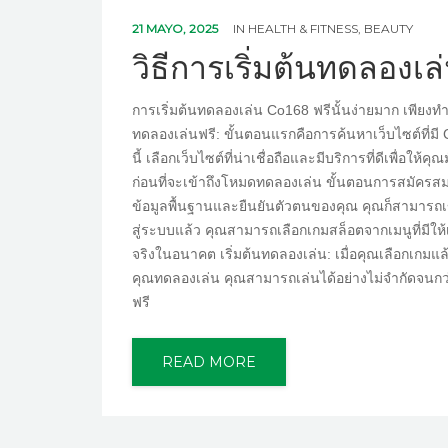
21 MAYO, 2025
IN
HEALTH & FITNESS, BEAUTY
วิธีการเริ่มต้นทดลองเล
การเริ่มต้นทดลองเล่น Co168 ฟรีนั้นง่ายมาก เพียงทำต
ทดลองเล่นฟรี: ขั้นตอนแรกคือการค้นหาเว็บไซต์ที่ม
นี้ เลือกเว็บไซต์ที่น่าเชื่อถือและมีบริการที่ดีเพื่
ก่อนที่จะเข้าถึงโหมดทดลองเล่น ขั้นตอนการสมัครสม
ข้อมูลพื้นฐานและยืนยันตัวตนของคุณ คุณก็สามารถเข้
สู่ระบบแล้ว คุณสามารถเลือกเกมสล็อตจากเมนูที่มีให
จริงในอนาคต เริ่มต้นทดลองเล่น: เมื่อคุณเลือกเกมแล้
คุณทดลองเล่น คุณสามารถเล่นได้อย่างไม่จำกัดจนกว่าค
ฟรี
READ MORE