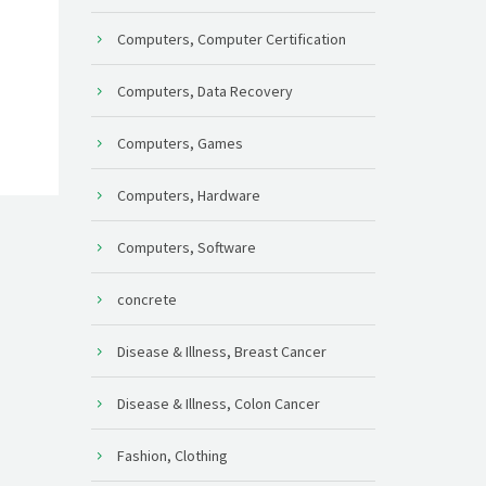
Computers, Computer Certification
Computers, Data Recovery
Computers, Games
Computers, Hardware
Computers, Software
concrete
Disease & Illness, Breast Cancer
Disease & Illness, Colon Cancer
Fashion, Clothing