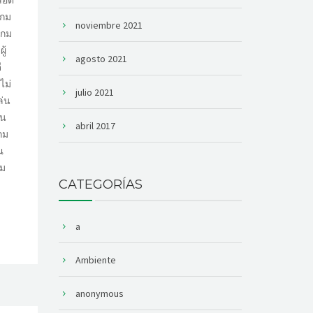
็อต
เกม
noviembre 2021
เกม
ู้
agosto 2021
ี
ไม่
julio 2021
ล่น
ใน
abril 2017
กม
ณ
าม
CATEGORÍAS
a
Ambiente
anonymous