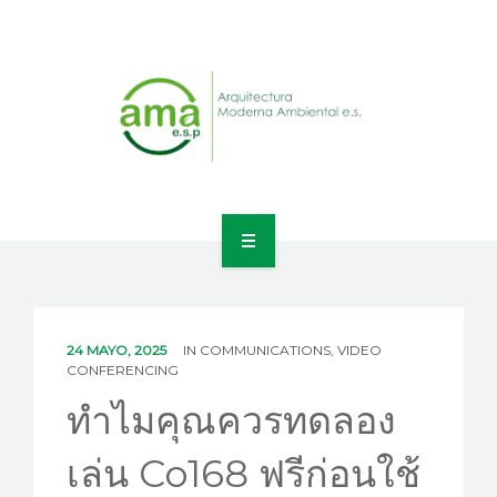
INICIO
NOSOTROS
24 MAYO, 2025
IN
COMMUNICATIONS, VIDEO
CONFERENCING
LÍNEAS DE NEGOCIO
ทำไมคุณควรทดลอง
CONTACTO
เล่น Co168 ฟรีก่อนใช้