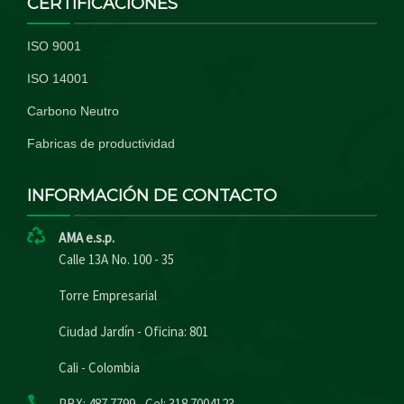
CERTIFICACIONES
ISO 9001
ISO 14001
Carbono Neutro
Fabricas de productividad
INFORMACIÓN DE CONTACTO
AMA e.s.p.
Calle 13A No. 100 - 35
Torre Empresarial
Ciudad Jardín - Oficina: 801
Cali - Colombia
PBX: 487 7799 - Cel: 318 7004123