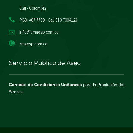
Cali - Colombia
PBX: 487 7799 - Cel: 318 7004123
info@amaesp.com.co
amaesp.com.co
Servicio Público de Aseo
Contrato de Condiciones Uniformes
para la Prestación del
Servicio