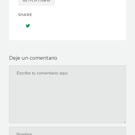
BETFLIX เว็บตรง
SHARE
Deje un comentario