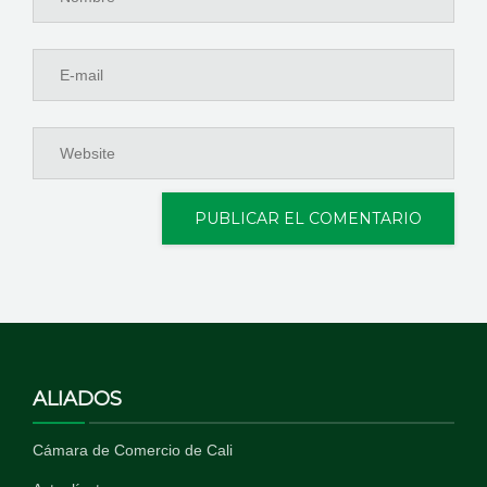
ALIADOS
Cámara de Comercio de Cali