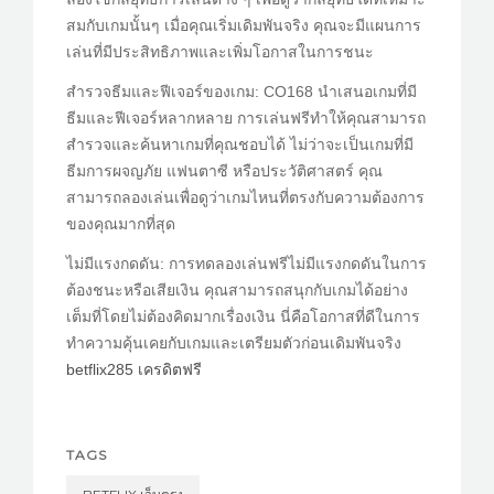
สมกับเกมนั้นๆ เมื่อคุณเริ่มเดิมพันจริง คุณจะมีแผนการ
เล่นที่มีประสิทธิภาพและเพิ่มโอกาสในการชนะ
สำรวจธีมและฟีเจอร์ของเกม: CO168 นำเสนอเกมที่มี
ธีมและฟีเจอร์หลากหลาย การเล่นฟรีทำให้คุณสามารถ
สำรวจและค้นหาเกมที่คุณชอบได้ ไม่ว่าจะเป็นเกมที่มี
ธีมการผจญภัย แฟนตาซี หรือประวัติศาสตร์ คุณ
สามารถลองเล่นเพื่อดูว่าเกมไหนที่ตรงกับความต้องการ
ของคุณมากที่สุด
ไม่มีแรงกดดัน: การทดลองเล่นฟรีไม่มีแรงกดดันในการ
ต้องชนะหรือเสียเงิน คุณสามารถสนุกกับเกมได้อย่าง
เต็มที่โดยไม่ต้องคิดมากเรื่องเงิน นี่คือโอกาสที่ดีในการ
ทำความคุ้นเคยกับเกมและเตรียมตัวก่อนเดิมพันจริง
betflix285 เครดิตฟรี
TAGS