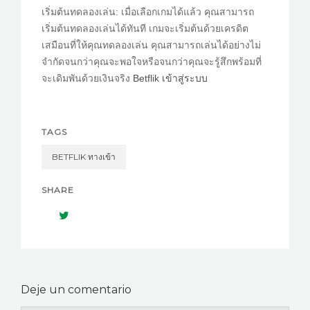
เริ่มต้นทดลองเล่น: เมื่อเลือกเกมได้แล้ว คุณสามารถ
เริ่มต้นทดลองเล่นได้ทันที เกมจะเริ่มต้นด้วยเครดิต
เสมือนที่ให้คุณทดลองเล่น คุณสามารถเล่นได้อย่างไม่
จำกัดจนกว่าคุณจะพอใจหรือจนกว่าคุณจะรู้สึกพร้อมที่
จะเดิมพันด้วยเงินจริง
Betflik เข้าสู่ระบบ
TAGS
BETFLIK ทางเข้า
SHARE
Deje un comentario