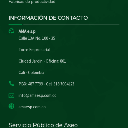
Fabricas de productividad
INFORMACIÓN DE CONTACTO
AMA e.s.p.
Calle 13A No. 100 - 35
Torre Empresarial
Ciudad Jardín - Oficina: 801
Cali - Colombia
PBX: 487 7799 - Cel: 318 7004123
info@amaesp.com.co
amaesp.com.co
Servicio Público de Aseo