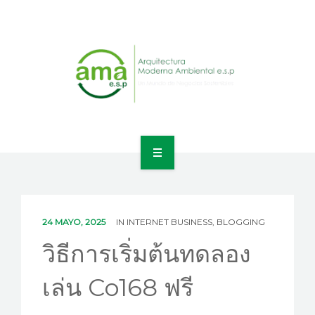
INICIO
NOSOTROS
24 MAYO, 2025
IN
INTERNET BUSINESS, BLOGGING
LÍNEAS DE NEGOCIO
วิธีการเริ่มต้นทดลอง
CONTACTO
เล่น Co168 ฟรี