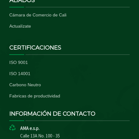
ALIADOS
Cámara de Comercio de Cali
Actualízate
CERTIFICACIONES
ISO 9001
ISO 14001
Carbono Neutro
Fabricas de productividad
INFORMACIÓN DE CONTACTO
AMA e.s.p.
Calle 13A No. 100 - 35