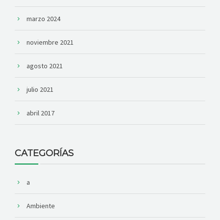
marzo 2024
noviembre 2021
agosto 2021
julio 2021
abril 2017
CATEGORÍAS
a
Ambiente