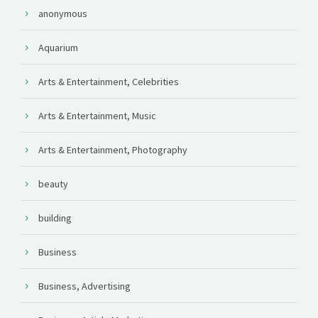
anonymous
Aquarium
Arts & Entertainment, Celebrities
Arts & Entertainment, Music
Arts & Entertainment, Photography
beauty
building
Business
Business, Advertising