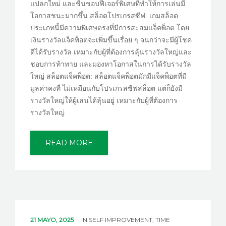
แปลกใหม่ และชื่นชอบฟีเจอร์พิเศษที่ทำให้การเล่นมี
โอกาสชนะมากขึ้น สล็อตโปรเกรสซีฟ: เกมสล็อต
ประเภทนี้มีความพิเศษตรงที่มีการสะสมแจ็คพ็อต โดย
เงินรางวัลแจ็คพ็อตจะเพิ่มขึ้นเรื่อย ๆ จนกว่าจะมีผู้โชค
ดีได้รับรางวัล เหมาะกับผู้ที่ต้องการลุ้นรางวัลใหญ่และ
ชอบการท้าทาย และมองหาโอกาสในการได้รับรางวัล
ใหญ่ สล็อตแจ็คพ็อต: สล็อตแจ็คพ็อตมักมีแจ็คพ็อตที่มี
มูลค่าคงที่ ไม่เหมือนกับโปรเกรสซีฟสล็อต แต่ก็ยังมี
รางวัลใหญ่ให้ผู้เล่นได้ลุ้นอยู่ เหมาะกับผู้ที่ต้องการ
รางวัลใหญ่
READ MORE
21 MAYO, 2025
IN
SELF IMPROVEMENT, TIME