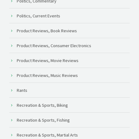
Politics, Commentary
Politics, Current Events
Product Reviews, Book Reviews
Product Reviews, Consumer Electronics
Product Reviews, Movie Reviews
Product Reviews, Music Reviews
Rants
Recreation & Sports, Biking
Recreation & Sports, Fishing
Recreation & Sports, Martial Arts