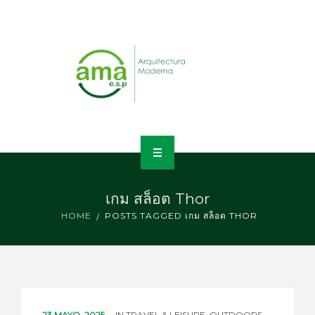
INICIO
เกม สล็อต Thor
NOSOTROS
HOME
POSTS TAGGED เกม สล็อต THOR
LÍNEAS DE NEGOCIO
CONTACTO
23 MAYO, 2025
IN
TRAVEL & LEISURE, OUTDOORS