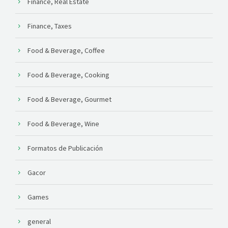
Finance, Real Estate
Finance, Taxes
Food & Beverage, Coffee
Food & Beverage, Cooking
Food & Beverage, Gourmet
Food & Beverage, Wine
Formatos de Publicación
Gacor
Games
general