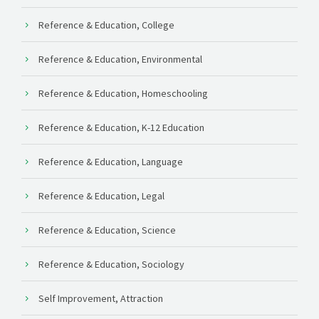
Reference & Education, College
Reference & Education, Environmental
Reference & Education, Homeschooling
Reference & Education, K-12 Education
Reference & Education, Language
Reference & Education, Legal
Reference & Education, Science
Reference & Education, Sociology
Self Improvement, Attraction