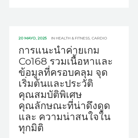
20 MAYO, 2025
IN
HEALTH & FITNESS, CARDIO
การแนะนำค่ายเกม
Co168 รวมเนื้อหาและ
ข้อมูลที่ครอบคลุม จุด
เริ่มต้นและประวัติ
คุณสมบัติพิเศษ
คุณลักษณะที่น่าดึงดูด
และ ความน่าสนใจใน
ทุกมิติ