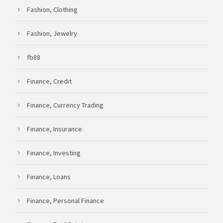
Fashion, Clothing
Fashion, Jewelry
fb88
Finance, Credit
Finance, Currency Trading
Finance, Insurance
Finance, Investing
Finance, Loans
Finance, Personal Finance