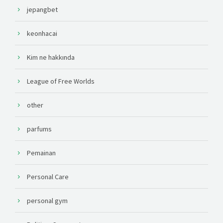
jepangbet
keonhacai
Kim ne hakkında
League of Free Worlds
other
parfums
Pemainan
Personal Care
personal gym