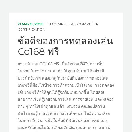
21 MAYO, 2025
IN
COMPUTERS, COMPUTER
CERTIFICATION
ข้อดีของการทดลองเล่น
Co168 ฟรี
การเล่นเกม CO168 ฟรี เป็นโอกาสที่ดีในการเพิ่ม
โอกาสในการชนะและทำให้คุณเล่นเกมได้อย่างมี
ประสิทธิภาพ ลองมาดูกันว่าข้อดีของการทดลองเล่น
เกมฟรีนี้มีอะไรบ้าง การทำความเข้าใจเกม: การทดลอง
เล่นเกมฟรีทำให้คุณได้รู้จักกับเกมมากขึ้น โดยคุณ
สามารถเรียนรู้เกี่ยวกับการเล่น การจ่ายเงิน และฟีเจอร์
ต่าง ๆ ทำให้เมื่อคุณเล่นด้วยเงินจริง คุณจะมีความ
มั่นใจและรู้ว่าควรทำอย่างไรเพื่อชนะ ไม่มีความเสี่ยง
ในการเสียเงิน: หนึ่งในข้อดีที่ชัดเจนของการทดลอง
เล่นฟรีคือคุณไม่ต้องเสี่ยงเสียเงิน คุณสามารถเล่นเกม