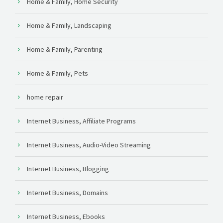
Home & Family, Home Security
Home & Family, Landscaping
Home & Family, Parenting
Home & Family, Pets
home repair
Internet Business, Affiliate Programs
Internet Business, Audio-Video Streaming
Internet Business, Blogging
Internet Business, Domains
Internet Business, Ebooks