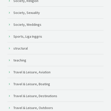
Society, Religion
Society, Sexuality
Society, Weddings
Sports, Liga Inggris
structural
teaching
Travel & Leisure, Aviation
Travel & Leisure, Boating
Travel & Leisure, Destinations
Travel & Leisure, Outdoors