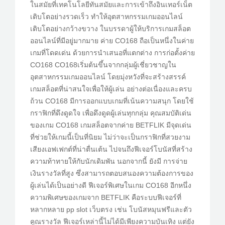
ในสมัยที่เทคโนโลยีทันสมัยและการเข้าถึงอินเทอร์เน็ต
เติบโตอย่างรวดเร็ว ทำให้อุตสาหกรรมเกมออนไลน์
เติบโตอย่างกว้างขวาง ในบรรดาผู้ให้บริการเกมสล็อต
ออนไลน์ที่มีอยู่มากมาย ค่าย CO168 ถือเป็นหนึ่งในค่าย
เกมที่โดดเด่น ด้วยการนำเสนอที่แตกต่าง การก่อตั้งค่าย
CO168 CO168เริ่มต้นขึ้นจากกลุ่มผู้เชี่ยวชาญใน
อุตสาหกรรมเกมออนไลน์ โดยมุ่งหวังที่จะสร้างสรรค์
เกมสล็อตที่น่าสนใจเพื่อให้ผู้เล่น อย่างต่อเนื่องและครบ
ถ้วน CO168 มีการออกแบบเกมที่เน้นความสนุก โดยใช้
กราฟิกที่ดึงดูดใจ เพื่อดึงดูดผู้เล่นทุกกลุ่ม คุณสมบัติเด่น
ของเกม CO168 เกมสล็อตจากค่าย BETFLIK มีจุดเด่น
ที่ช่วยให้เกมนี้เป็นที่นิยม ไม่ว่าจะเป็นกราฟิกที่สวยงาม
เสียงเอฟเฟกต์ที่น่าตื่นเต้น ไปจนถึงฟีเจอร์โบนัสที่สร้าง
ความท้าทายให้กับนักเดิมพัน นอกจากนี้ ยังมี การจ่าย
เงินรางวัลที่สูง ซึ่งสามารถตอบสนองความต้องการของ
ผู้เล่นได้เป็นอย่างดี ฟีเจอร์พิเศษในเกม CO168 อีกหนึ่ง
ความพิเศษของเกมจาก BETFLIK คือระบบฟีเจอร์ที่
หลากหลาย pp slot เว็บตรง เช่น โบนัสหมุนฟรีและตัว
คูณรางวัล ฟีเจอร์เหล่านี้ไม่ได้มีเพียงความบันเทิง แต่ยัง