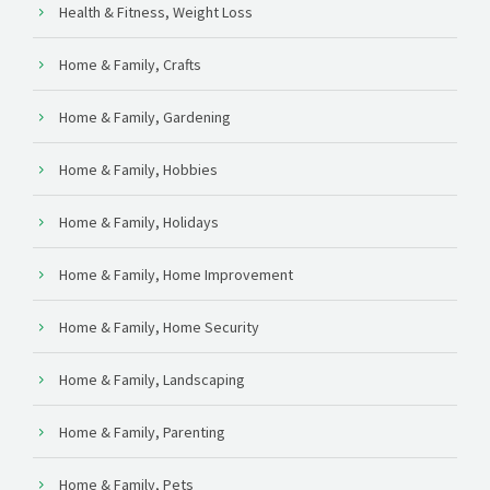
Health & Fitness, Weight Loss
Home & Family, Crafts
Home & Family, Gardening
Home & Family, Hobbies
Home & Family, Holidays
Home & Family, Home Improvement
Home & Family, Home Security
Home & Family, Landscaping
Home & Family, Parenting
Home & Family, Pets