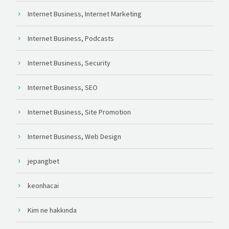
Internet Business, Internet Marketing
Internet Business, Podcasts
Internet Business, Security
Internet Business, SEO
Internet Business, Site Promotion
Internet Business, Web Design
jepangbet
keonhacai
Kim ne hakkında