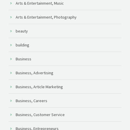
Arts & Entertainment, Music
Arts & Entertainment, Photography
beauty
building
Business
Business, Advertising
Business, Article Marketing
Business, Careers
Business, Customer Service
Business, Entrepreneurs