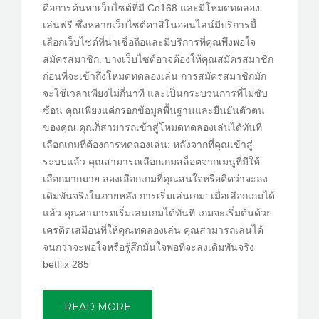
คือการค้นหาเว็บไซต์ที่มี Co168 และมีโหมดทดลอง
เล่นฟรี ซึ่งหลายเว็บไซต์คาสิโนออนไลน์มีบริการนี้
เลือกเว็บไซต์ที่น่าเชื่อถือและมีบริการที่คุณพึงพอใจ
สมัครสมาชิก: บางเว็บไซต์อาจต้องให้คุณสมัครสมาชิก
ก่อนที่จะเข้าถึงโหมดทดลองเล่น การสมัครสมาชิกมัก
จะใช้เวลาเพียงไม่กี่นาที และเป็นกระบวนการที่ไม่ซับ
ซ้อน คุณเพียงแค่กรอกข้อมูลพื้นฐานและยืนยันตัวตน
ของคุณ คุณก็สามารถเข้าสู่โหมดทดลองเล่นได้ทันที
เลือกเกมที่ต้องการทดลองเล่น: หลังจากที่คุณเข้าสู่
ระบบแล้ว คุณสามารถเลือกเกมสล็อตจากเมนูที่มีให้
เลือกมากมาย ลองเลือกเกมที่คุณสนใจหรือคิดว่าจะลง
เดิมพันจริงในภายหลัง การเริ่มเล่นเกม: เมื่อเลือกเกมได้
แล้ว คุณสามารถเริ่มเล่นเกมได้ทันที เกมจะเริ่มต้นด้วย
เครดิตเสมือนที่ให้คุณทดลองเล่น คุณสามารถเล่นได้
จนกว่าจะพอใจหรือรู้สึกมั่นใจพอที่จะลงเดิมพันจริง
betflix 285
READ MORE