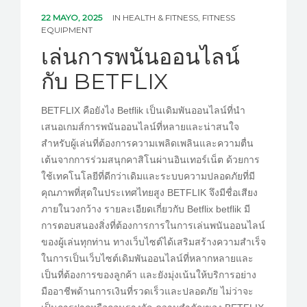
22 MAYO, 2025
IN
HEALTH & FITNESS, FITNESS
EQUIPMENT
เล่นการพนันออนไลน์
กับ BETFLIX
BETFLIX คือยังไง Betflik เป็นเดิมพันออนไลน์ที่นำ
เสนอเกมส์การพนันออนไลน์ที่หลายและน่าสนใจ
สำหรับผู้เล่นที่ต้องการความเพลิดเพลินและความตื่น
เต้นจากการร่วมสนุกคาสิโนผ่านอินเทอร์เน็ต ด้วยการ
ใช้เทคโนโลยีที่ดีกว่าเดิมและระบบความปลอดภัยที่มี
คุณภาพที่สุดในประเทศไทยสูง BETFLIK จึงมีชื่อเสียง
ภายในวงกว้าง รายละเอียดเกี่ยวกับ Betflix betflik มี
การตอบสนองสิ่งที่ต้องการการในการเล่นพนันออนไลน์
ของผู้เล่นทุกท่าน ทางเว็บไซต์ได้เสริมสร้างความสำเร็จ
ในการเป็นเว็บไซต์เดิมพันออนไลน์ที่หลากหลายและ
เป็นที่ต้องการของลูกค้า และยังมุ่งเน้นให้บริการอย่าง
มืออาชีพด้านการเงินที่รวดเร็วและปลอดภัย ไม่ว่าจะ