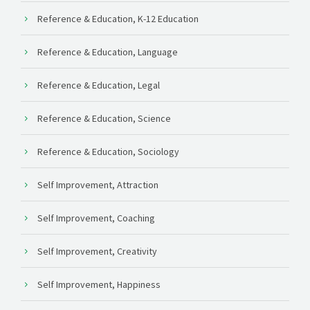
Reference & Education, K-12 Education
Reference & Education, Language
Reference & Education, Legal
Reference & Education, Science
Reference & Education, Sociology
Self Improvement, Attraction
Self Improvement, Coaching
Self Improvement, Creativity
Self Improvement, Happiness