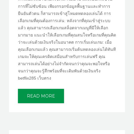
การที่ไม่ซับซ้อน เพียงกรอกข้อมูลพื้นฐานและทำการ
ยืนยันตัวตน ก็สามารถเข้าสู่โหมดทดลองเล่นได้ การ
เลือกเกมที่คุณต้องการเล่น: หลังจากที่คุณเข้าสู่ระบบ
แล้ว คุณสามารถเลือกเกมสล็อตจากเมนูที่มีให้เลือก
มากมาย แนะนำให้เลือกเกมที่คุณสนใจหรือเกมที่คุณคิด
ว่าจะเล่นด้วยเงินจริงในอนาคต การเริ่มเล่นเกม: เมื่อ
คุณเลือกเกมแล้ว คุณสามารถเริ่มต้นทดลองเล่นได้ทันที
เกมจะให้คุณเครดิตเสมือนสำหรับการเล่นฟรี คุณ
สามารถเล่นได้อย่างไม่จำกัดจนกว่าคุณจะพอใจหรือ
จนกว่าคุณจะรู้สึกพร้อมที่จะเดิมพันด้วยเงินจริง
betflix285 เว็บตรง
READ MORE