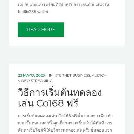
เคยกับเกมและเตรียมตัวสำหรับการเล่นด้วยเงินจริง
betflix285 wallet
READ MORE
22 MAYO, 2025
IN
INTERNET BUSINESS, AUDIO-
VIDEO STREAMING
วิธีการเริ่มต้นทดลอง
เล่น Co168 ฟรี
การเริ่มต้นทดลองเล่น Co168 ฟรีนั้นง่ายมาก เพียงทำ
ตามขั้นตอนเหล่านี้ คุณก็สามารถเริ่มเล่นได้ทันที การ
ค้นหาเว็บไซต์ที่ให้บริการทดลองเล่นฟรี: ขั้นตอนแรก