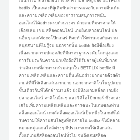
เป็นการฝากหรือถอนรางวัล ความสำคัญของ BETFLIX
betflix เป็นแหล่งที่ผู้เดิมพันสามารถเจอกับความตื่นเต้น
และความเพลิดเพลินของการร่วมสนุกการพนัน
ออนไลน์ได้อย่างครบถ้วนวงจร ด้วยเกมที่มหาศาลให้
เลือกเล่น เช่น สล็อตออนไลน์ เกมยิงปลาออนไลน์ บ่อ
นอื่นๆ และVideoโป๊กเกอร์ ที่จะทำให้ท่านเจอกับความ
สนุกสนานที่ไม่รู้จบ นอกจากนั้น betflik ยังมีชื่อเสียง
เนื่องจากความปลอดภัยที่มีมาตรฐานระดับโลกสูงและ
การรับประกันความน่าเชื่อถือที่ได้รับจากผู้เล่นที่มากก
ว่าเดิม เกมที่สามารถร่วมสนุกใน BETFLIX betflix มี
ความเพลิดเพลินและความตื่นเต้นอย่างมากมายด้วยตัว
เกมส์ที่มีให้เลือกเล่นมากมาย นอกจากคาสิโนในรูปแบบ
ชั้นเดียวกันที่ได้กล่าวมาแล้ว ยังมีห้องเกมสล็อต เกมยิง
ปลาออนไลน์ คาสิโนอื่น ๆ และวิดีโอโป๊กเกอร์ ซึ่งจะส่ง
เสริมเพิ่มความเพลิดเพลินและการชนะในเกมของท่าน
สล็อตออนไลน์ เกมส์สล็อตออนไลน์เป็นหนึ่งในเกมที่ได้
รับความให้ความสนใจสูงที่สุดภายใน betflix ซึ่งมีหลาย
หมวดหมู่และสไตล์ต่างๆ มีประเภทเกมให้เลือกเล่น
ตั้งแต่เกมส์สล็อตออนไลน์ทั่วไป จนถึงเกมสล็อต