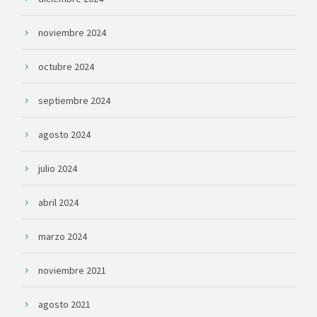
noviembre 2024
octubre 2024
septiembre 2024
agosto 2024
julio 2024
abril 2024
marzo 2024
noviembre 2021
agosto 2021