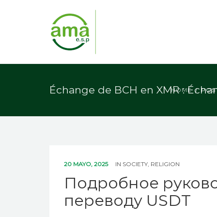
Échange de BCH en XMR : Écha
HOME
POS
20 MAYO, 2025
IN
SOCIETY, RELIGION
Подробное руково
переводу USDT