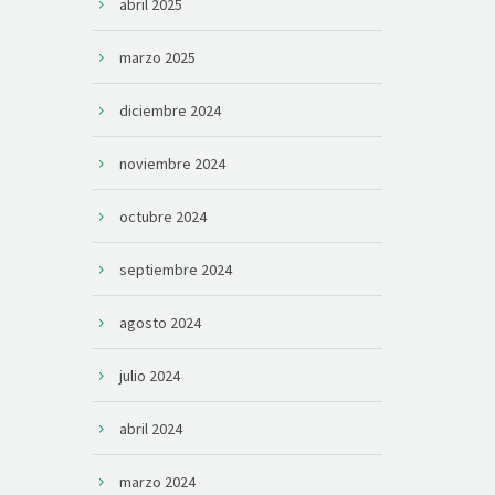
abril 2025
marzo 2025
diciembre 2024
noviembre 2024
octubre 2024
septiembre 2024
agosto 2024
julio 2024
abril 2024
marzo 2024