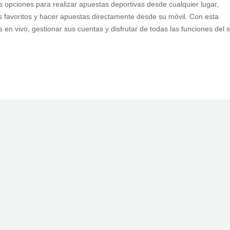
 opciones para realizar apuestas deportivas desde cualquier lugar,
s favoritos y hacer apuestas directamente desde su móvil. Con esta
 en vivo, gestionar sus cuentas y disfrutar de todas las funciones del si