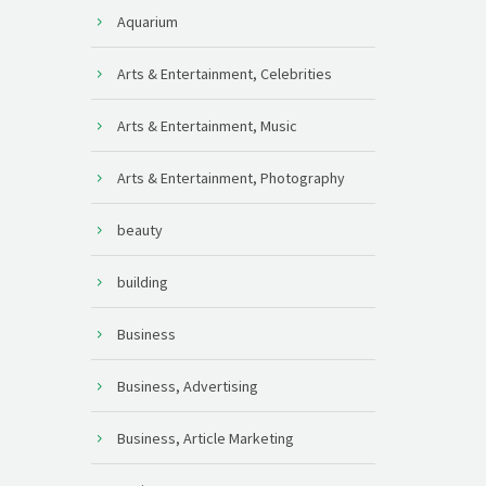
Aquarium
Arts & Entertainment, Celebrities
Arts & Entertainment, Music
Arts & Entertainment, Photography
beauty
building
Business
Business, Advertising
Business, Article Marketing