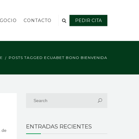
EGOCIO
CONTACTO
PEDIR CITA
E
POSTS TAGGED ECUABET BONO BIENVENIDA
ENTRADAS RECIENTES
a de